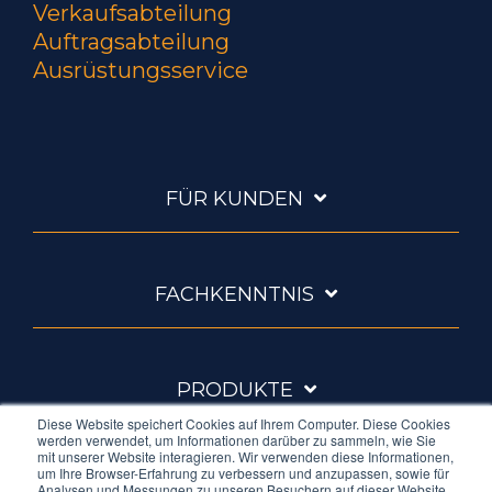
Verkaufsabteilung
Auftragsabteilung
Ausrüstungsservice
FÜR KUNDEN
FACHKENNTNIS
PRODUKTE
Diese Website speichert Cookies auf Ihrem Computer. Diese Cookies
werden verwendet, um Informationen darüber zu sammeln, wie Sie
mit unserer Website interagieren. Wir verwenden diese Informationen,
um Ihre Browser-Erfahrung zu verbessern und anzupassen, sowie für
ÜBER AMBRELL
Analysen und Messungen zu unseren Besuchern auf dieser Website