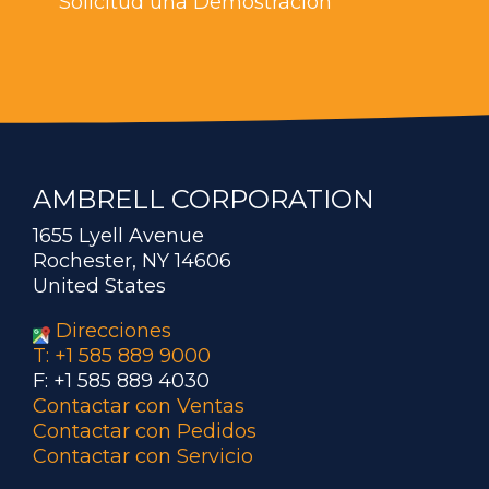
Solicitud una Demostración
AMBRELL CORPORATION
1655 Lyell Avenue
Rochester, NY 14606
United States
Direcciones
T: +1 585 889 9000
F: +1 585 889 4030
Contactar con Ventas
Contactar con Pedidos
Contactar con Servicio