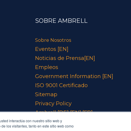
SOBRE AMBRELL
Sobre Nosotros
Eventos [EN]
Noticias de Prensa[EN]
Empleos
Government Information [EN]
ISO 9001 Certificado
Sitemap
Privacy Policy
Ambrell
[DE]
[EN]
[FR]
sted interactúa con nuestro sitio web y
de los visitantes, tanto en este sitio web como