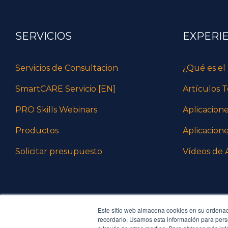
SERVICIOS
EXPERI
Servicios de Consultacion
¿Qué es el
SmartCARE Servicio [EN]
Artículos T
PRO Skills Webinars
Aplicacion
Productos
Aplicacione
Solicitar presupuesto
Vídeos de A
Este sitio web almacena cookies en su ordenado
recordarlo. Usamos esta información para person