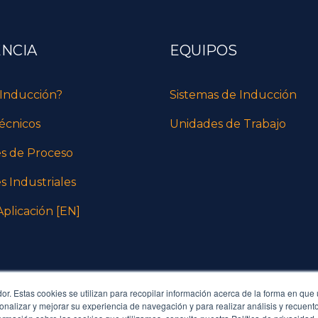
ENCIA
EQUIPOS
 Inducción?
Sistemas de Inducción
écnicos
Unidades de Trabajo
es de Proceso
s Industriales
plicación [EN]
r. Estas cookies se utilizan para recopilar información acerca de la forma en que u
alizar y mejorar su experiencia de navegación y para realizar análisis y recuento 