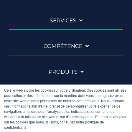
SERVICES
COMPÉTENCE
PRODUITS
Ce site web stocke les cookies sur votre ordinateur. Ces cookies sont utilisés
pour collecter des informations sur la manière dont vous interagissez avec
À PROPOS
notre site web et nous permettent de nous souvenir de vous. Nous utilisons
ces informations afin d'améliorer et de personnaliser votre expérience de
navigation, ainsi que pour l'analyse et les indicateurs concernant nos
Facebook
Twitter
Instagram
LinkedIn
YouTube
visiteurs à la fois sur ce site web et sur d'autres supports. Pour en savoir plus
sur les cookies que nous utilisons, consultez notre politique de
confidentialité.